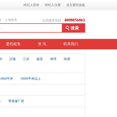
经纪人登录
|
经纪人注册
|
业主委托放盘
4008056061
商
土地租售
全国服务热线：
委托租售
资 讯
联系我们
冲
沙溪
三乡
板芙
神湾
坦洲
-10000平米
10000平米以上
上
带装修厂房