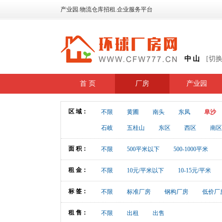
产业园.物流仓库招租.企业服务平台
中山
[切
首 页
厂房
产业园
区 域：
不限
黄圃
南头
东凤
阜沙
石岐
五桂山
东区
西区
南区
面 积：
不限
500平米以下
500-1000平米
租 金：
不限
10元/平米以下
10-15元/平米
标 签：
不限
标准厂房
钢构厂房
低价厂
租 售：
不限
出租
出售