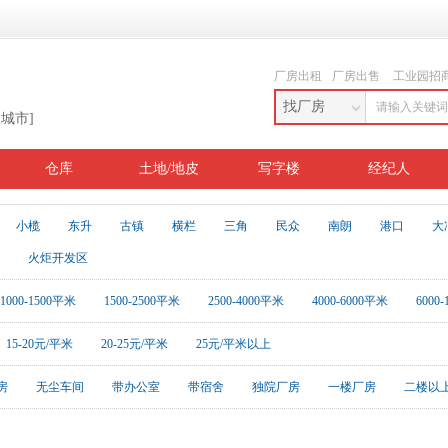
厂房出租
厂房出售
工业园招
找厂房
换城市]
仓库
土地/地皮
写字楼
经纪人
小榄
东升
古镇
横栏
三角
民众
南朗
港口
大
火炬开发区
1000-1500平米
1500-2500平米
2500-4000平米
4000-6000平米
6000
15-20元/平米
20-25元/平米
25元/平米以上
房
无尘车间
带办公室
带宿舍
独院厂房
一楼厂房
二楼以