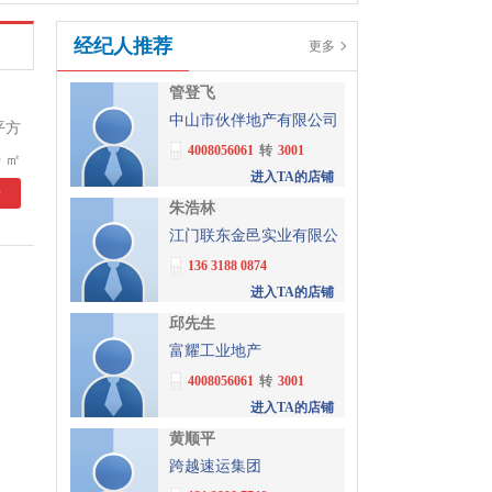
经纪人推荐
更多
管登飞
中山市伙伴地产有限公司
平方
4008056061
转
3001
 ㎡
进入TA的店铺
情
朱浩林
江门联东金邑实业有限公
司
136 3188 0874
进入TA的店铺
邱先生
富耀工业地产
4008056061
转
3001
进入TA的店铺
黄顺平
跨越速运集团