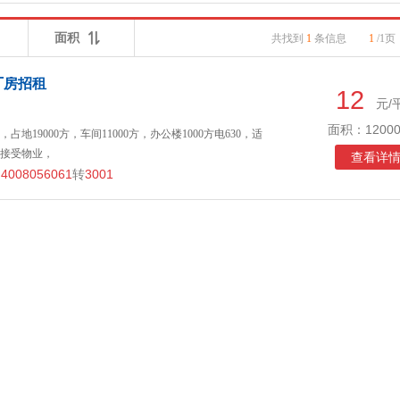
面积
共找到
1
条信息
1
/1页
厂房招租
12
元/
面积：12000
地19000方，车间11000方，办公楼1000方电630，适
接受物业，
查看详
4008056061
转
3001