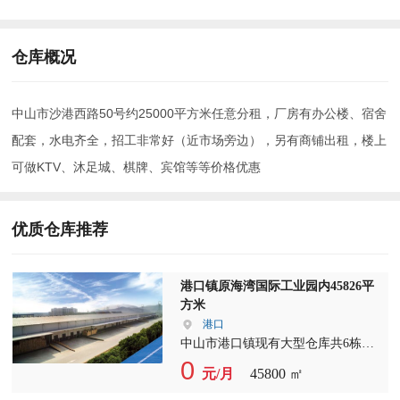
仓库概况
中山市沙港西路50号约25000平方米任意分租，厂房有办公楼、宿舍
配套，水电齐全，招工非常好（近市场旁边），另有商铺出租，楼上
可做KTV、沐足城、棋牌、宾馆等等价格优惠
优质仓库推荐
港口镇原海湾国际工业园内45826平
方米
港口
中山市港口镇现有大型仓库共6栋单
层可任意分租分别为7359平方米
0
元/月
45800 ㎡
*5=367945平方米，另一栋为9031平
方米，水电直通每个车间内，有卸货