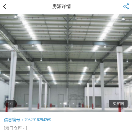
房源详情
1/1
实景图
信息编号：7032916294269
[
港口仓库
-
]