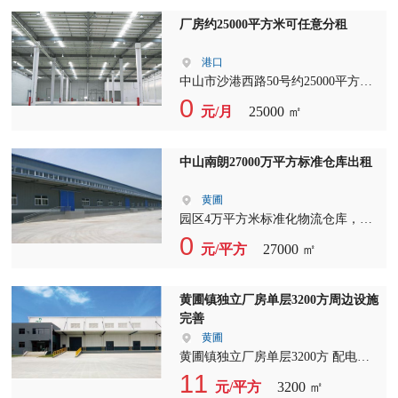
平台，主道旁边，近高速，欢迎实地
厂房约25000平方米可任意分租
考察
港口
中山市沙港西路50号约25000平方米
任意分租，厂房有办公楼、宿舍配
0
元/月
25000 ㎡
套，水电齐全，招工非常好（近市场
旁边），另有商铺出租，楼上可做
KTV、沐足城、棋牌、宾馆等等价格
中山南朗27000万平方标准仓库出租
优惠
黄圃
园区4万平方米标准化物流仓库，专
业的现代化搬运、装卸设备； （支
0
元/平方
27000 ㎡
持日租、周租、月租、年租）； 专
业的仓储/配送管理团队和完善的系
统管理； 一站式全方位运输服务；
黄圃镇独立厂房单层3200方周边设施
支持按客户需求定制专属物流方案；
完善
-----竭诚为您服务！！！
黄圃
黄圃镇独立厂房单层3200方 配电按
需 形象不错，9成新，10米高 证件都
11
元/平方
3200 ㎡
有 周边设施完善